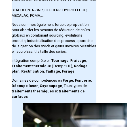
:
STAUBLI, NTN-SNR, LIEBHERR, HYDRO LEDUC,
MECALAC, POMA,…
Nous sommes également force de proposition
pour aborder les besoins de réduction de coûts
globaux en combinant sourcing, évolutions
produits, industrialisation des process, approche
de la gestion des stock et gains unitaires possibles
en accroissant la taille des séries.
Intégration complète en
Tournage
,
Fraisage
,
Traitement thermique
(Trempe HF),
Rodage
plan
,
Rectification
,
Taillage
,
Forage
Domaines de compétences en
Forge
,
Fonderie
,
Découpe laser
,
Oxycoupage
, Tous types de
traitements thermiques
et
traitements de
surfaces