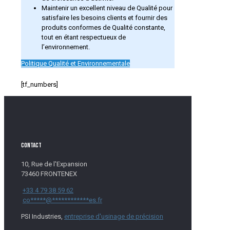
Maintenir un excellent niveau de Qualité pour
satisfaire les besoins clients et fournir des
produits conformes de Qualité constante,
tout en étant respectueux de
l’environnement.
Politique Qualité et Environnementale
[tf_numbers]
CONTACT
10, Rue de l'Expansion
73460
FRONTENEX
+33 4 79 38 59 62
co
*****
@
************
es.fr
PSI Industries,
entreprise d'usinage de précision