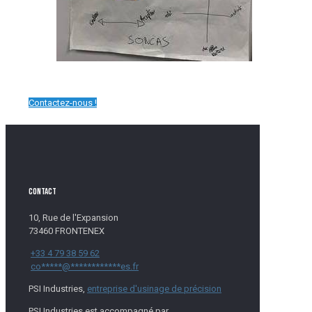
Contactez-nous !
CONTACT
10, Rue de l'Expansion
73460
FRONTENEX
+33 4 79 38 59 62
co
*****
@
************
es.fr
PSI Industries,
entreprise d'usinage de précision
PSI Industries est accompagné par