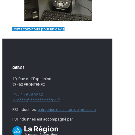
Contactez-nous pour un devis
CONTACT
10, Rue de l'Expansion
73460
FRONTENEX
+33 4 79 38 59 62
co
*****
@
************
es.fr
PSI Industries,
entreprise d'usinage de précision
PSI Industries est accompagné par