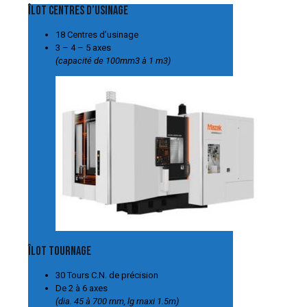
Îlot centres d’usinage
18 Centres d’usinage
3 – 4 – 5 axes
(capacité de 100mm
3
à 1 m
3
)
Îlot tournage
30 Tours C.N. de précision
De 2 à 6 axes
(dia. 45 à 700 mm, lg maxi 1.5m)